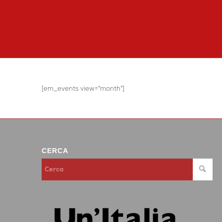
[em_events view="month"]
CERCA