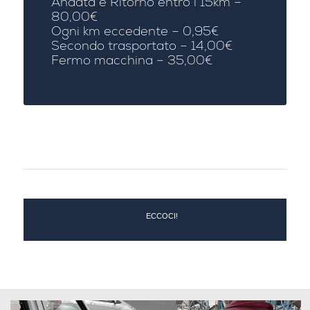
Andata e Ritorno entro i 15km –
80,00€
Ogni km eccedente – 0,95€
Secondo trasportato – 14,00€
Fermo macchina – 35,00€
ECCOCI!