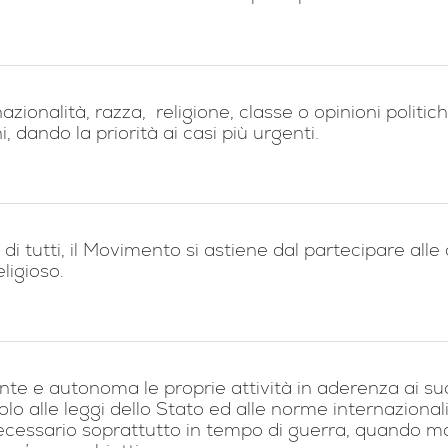
ionalità, razza, religione, classe o opinioni politiche
 dando la priorità ai casi più urgenti.
di tutti, il Movimento si astiene dal partecipare alle o
eligioso.
 e autonoma le proprie attività in aderenza ai suoi p
olo alle leggi dello Stato ed alle norme internazional
necessario soprattutto in tempo di guerra, quando mo