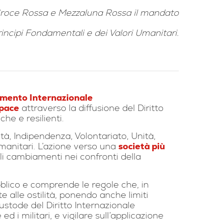
i Croce Rossa e Mezzaluna Rossa il mandato
rincipi Fondamentali e dei Valori Umanitari.
vimento Internazionale
 pace
attraverso la diffusione del Diritto
he e resilienti.
ità, Indipendenza, Volontariato, Unità,
umanitari. L’azione verso una
società più
li cambiamenti nei confronti della
bblico e comprende le regole che, in
alle ostilità, ponendo anche limiti
stode del Diritto Internazionale
 i militari, e vigilare sull’applicazione