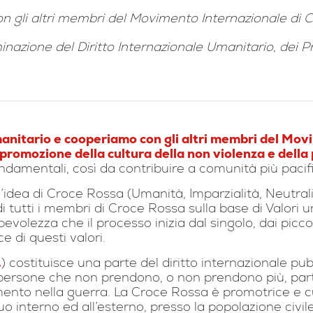
on gli altri membri del Movimento Internazionale d
minazione del Diritto Internazionale Umanitario, dei P
manitario e cooperiamo con gli altri membri del Mo
promozione della cultura della non violenza e della
ndamentali, così da contribuire a comunità più pacific
 l’idea di Croce Rossa (Umanità, Imparzialità, Neutral
di tutti i membri di Croce Rossa sulla base di Valori 
volezza che il processo inizia dal singolo, dai picco
e di questi valori.
.
) costituisce una parte del diritto internazionale pu
persone che non prendono, o non prendono più, parte 
mento nella guerra. La Croce Rossa è promotrice e cu
 interno ed all’esterno, presso la popolazione civile ed