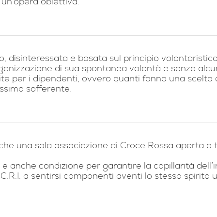
 un’opera obiettiva.
, disinteressata e basata sul principio volontaristico
organizzazione di sua spontanea volontà e senza alcu
e per i dipendenti, ovvero quanti fanno una scelta di
rossimo sofferente.
 che una sola associazione di Croce Rossa aperta a t
e anche condizione per garantire la capillarità dell’in
ori C.R.I. a sentirsi componenti aventi lo stesso spirit