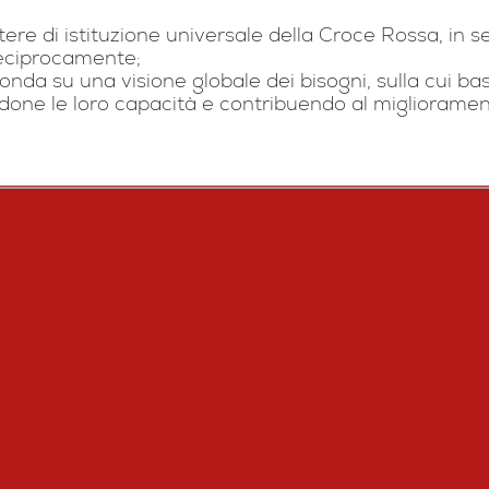
ere di istituzione universale della Croce Rossa, in se
 reciprocamente;
onda su una visione globale dei bisogni, sulla cui bas
done le loro capacità e contribuendo al miglioramento
GESTIONALE GAIA
TUTELA DELLA PRIVACY
TRASPARENZA