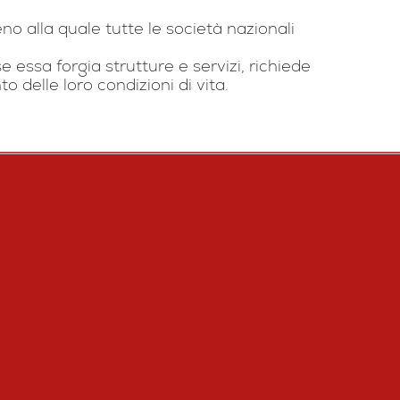
no alla quale tutte le società nazionali
e essa forgia strutture e servizi, richiede
 delle loro condizioni di vita.
SOSTIENICI
DIVENTA VOLONTARIO
CONTATTACI
EVENTI E NEWS
WEBMAIL CRISESTO