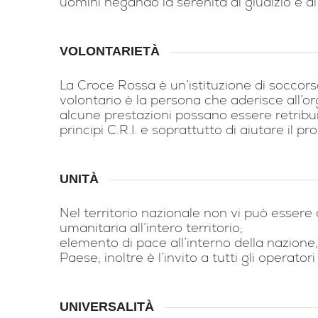
uomini negando la serenità di giudizio e di
VOLONTARIETÀ
La Croce Rossa è un’istituzione di soccorso
volontario è la persona che aderisce all’
alcune prestazioni possano essere retribuit
principi C.R.I. e soprattutto di aiutare il p
UNITÀ
Nel territorio nazionale non vi può essere
umanitaria all’intero territorio;
elemento di pace all’interno della nazione, 
Paese; inoltre è l’invito a tutti gli operat
UNIVERSALITÀ