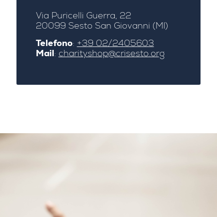
Via Puricelli Guerra, 22
20099 Sesto San Giovanni (MI)
Telefono
:
+39 02/2405603
Mail
:
charityshop@crisesto.org