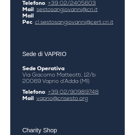
Telefono
:
+39 02/2405603
Mail
:
sestosangiovanni@cri.it
Mail
Pec
:
cl.sestosangiovanni@cert.cri.it
Sede di VAPRIO
Sede Operativa
Via Giacomo Matteotti, 12/b
20069 Vaprio d’Adda (MI)
Telefono
:
+39 02/90989748
Mail
:
vaprio@crisesto.org
Charity Shop