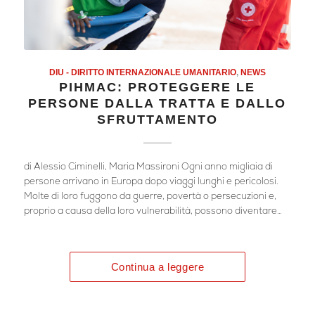
DIU - DIRITTO INTERNAZIONALE UMANITARIO
,
NEWS
PIHMAC: PROTEGGERE LE
PERSONE DALLA TRATTA E DALLO
SFRUTTAMENTO
di Alessio Ciminelli, Maria Massironi Ogni anno migliaia di
persone arrivano in Europa dopo viaggi lunghi e pericolosi.
Molte di loro fuggono da guerre, povertà o persecuzioni e,
proprio a causa della loro vulnerabilità, possono diventare…
Continua a leggere