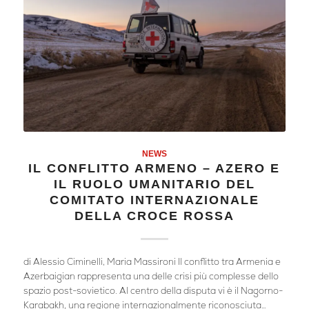
NEWS
IL CONFLITTO ARMENO – AZERO E
IL RUOLO UMANITARIO DEL
COMITATO INTERNAZIONALE
DELLA CROCE ROSSA
di Alessio Ciminelli, Maria Massironi Il conflitto tra Armenia e
Azerbaigian rappresenta una delle crisi più complesse dello
spazio post-sovietico. Al centro della disputa vi è il Nagorno-
Karabakh, una regione internazionalmente riconosciuta…